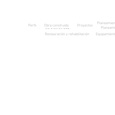
Planeamien
Obra construida
Perfil
Proyectos
Perfil
Obra construida
Proyectos
Planeami
Restauración y rehabilitación
Equipamient