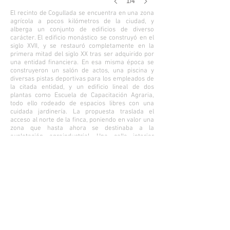
1/4
El recinto de Cogullada se encuentra en una zona
agrícola a pocos kilómetros de la ciudad, y
alberga un conjunto de edificios de diverso
carácter. El edificio monástico se construyó en el
siglo XVII, y se restauró completamente en la
primera mitad del siglo XX tras ser adquirido por
una entidad financiera. En esa misma época se
construyeron un salón de actos, una piscina y
diversas pistas deportivas para los empleados de
la citada entidad, y un edificio lineal de dos
plantas como Escuela de Capacitación Agraria,
todo ello rodeado de espacios libres con una
cuidada jardinería. La propuesta traslada el
acceso al norte de la finca, poniendo en valor una
zona que hasta ahora se destinaba a la
explotación agroindustrial. Una calle interior
recorre la finca longitudinalmente desde el
acceso, convirtiéndose en directriz de una
secuencia de edificios que acogerán los servicios
informáticos de la institución propietaria. Se
trataba de encontrar un equilibrio entre
homogeneidad y fragmentación, para que la serie
de edificios pudiera ejecutarse por fases sin
perder la pequeña escala ni la calidad de los
espacios que se van generando. También se
amplía la Escuela Agraria con dos volúmenes
ortogonales ocupados por espacios de servicio,