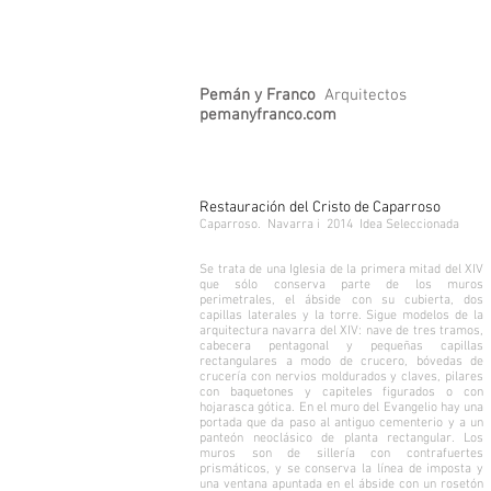
Pemán y Franco
Arquitectos
pemanyfranco.com
Restauración del Cristo de Caparroso
Caparroso. Navarra i 2014 Idea Seleccionada
Se trata de una Iglesia de la primera mitad del XIV
que sólo conserva parte de los muros
perimetrales, el ábside con su cubierta, dos
capillas laterales y la torre. Sigue modelos de la
arquitectura navarra del XIV: nave de tres tramos,
cabecera pentagonal y pequeñas capillas
rectangulares a modo de crucero, bóvedas de
crucería con nervios moldurados y claves, pilares
con baquetones y capiteles figurados o con
hojarasca gótica. En el muro del Evangelio hay una
.
portada que da paso al antiguo cementerio y a un
panteón neoclásico de planta rectangular. Los
muros son de sillería con contrafuertes
prismáticos, y se conserva la línea de imposta y
una ventana apuntada en el ábside con un rosetón