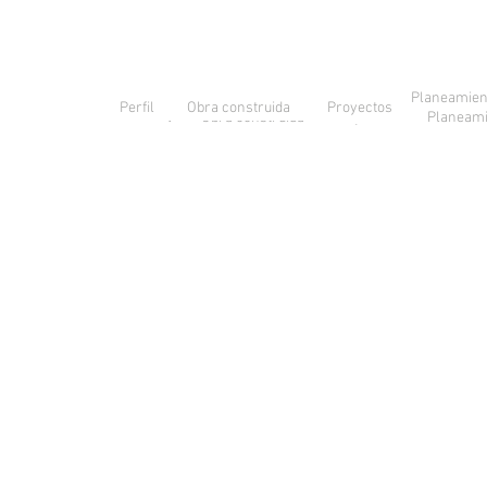
Planeamien
Obra construida
Perfil
Proyectos
Perfil
Obra construida
Proyectos
Planeami