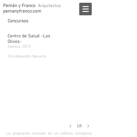
Pemán y Franco
Arquitectos
pemanyfranco.com
Concursos
Centro de Salud
«
Los
Olivos
»
Huesca. 2015
Con Alejandro Navarro
1/5
La propuesta consiste en un edificio compacto