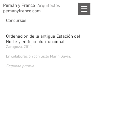
Pemán y Franco
Arquitectos
pemanyfranco.com
Concursos
Ordenación de la antigua Estación del
Norte y edificio plurifuncional
Zaragoza. 2011
En colaboración con Sixto Marín Gavín.
Segundo premio