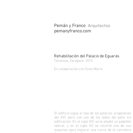
Pemán y Franco
Arquitectos
pemanyfranco.com
Rehabilitación del Palacio de Eguarás
Tarazona, Zaragoza. 2015
En colaboración con Sixto Marín
El edificio sigue el tipo de los palacios aragoneses
del XVI, pero con uno de los lados del patio sin
edificación. En el siglo XIX se le añadió un pabellón
lateral, y en el siglo XX se recortó una de sus
esquinas para mejorar una curva de la carretera