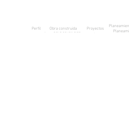
Planeamien
Obra construida
Perfil
Proyectos
Perfil
Obra construida
Proyectos
Planeami