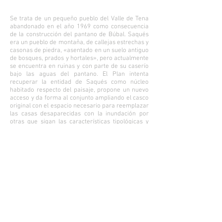
Se trata de un pequeño pueblo del Valle de Tena
abandonado en el año 1969 como consecuencia
de la construcción del pantano de Búbal. Saqués
era un pueblo de montaña, de callejas estrechas y
casonas de piedra, «asentado en un suelo antiguo
de bosques, prados y hortales», pero actualmente
se encuentra en ruinas y con parte de su caserío
bajo las aguas del pantano. El Plan intenta
recuperar la entidad de Saqués como núcleo
habitado respecto del paisaje, propone un nuevo
acceso y da forma al conjunto ampliando el casco
original con el espacio necesario para reemplazar
las casas desaparecidas con la inundación por
otras que sigan las características tipológicas y
constructivas de las antiguas, ocupando la misma
superficie edificada. Para guiar la rehabilitación o
reconstrucción de cada una de las casas se han
redactado fichas detalladas con sus
características morfológicas y constructivas,
realizadas con la información de fotografías
antiguas y siguiendo los restos conservados de
cada una de ellas, intentando acompasar la
fidelidad tipológica con la necesaria adecuación a
las exigencias de confort y funcionalidad, e
interpretando el sistema vernáculo de construir
con muros de piedra, cubiertas a dos aguas y bajo